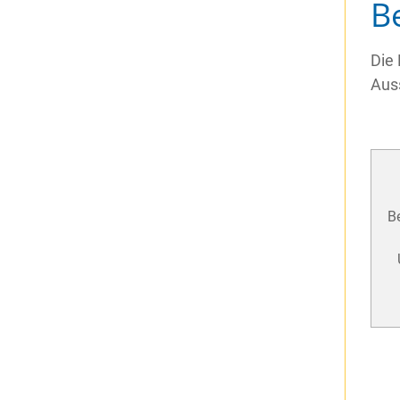
B
Die
Auss
B