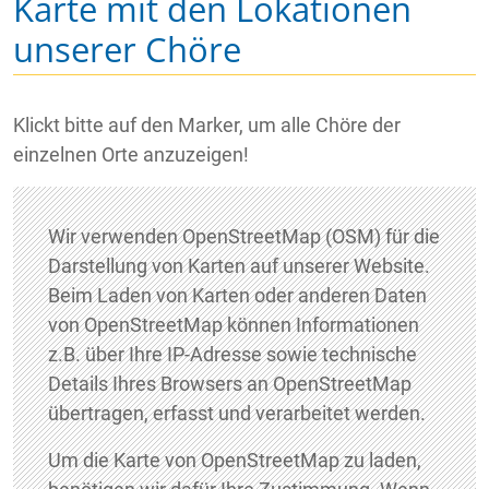
Karte mit den Lokationen
unserer Chöre
Klickt bitte auf den Marker, um alle Chöre der
einzelnen Orte anzuzeigen!
Wir verwenden OpenStreetMap (OSM) für die
Darstellung von Karten auf unserer Website.
Beim Laden von Karten oder anderen Daten
von OpenStreetMap können Informationen
z.B. über Ihre IP-Adresse sowie technische
Details Ihres Browsers an OpenStreetMap
übertragen, erfasst und verarbeitet werden.
Um die Karte von OpenStreetMap zu laden,